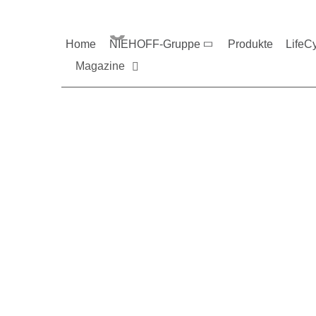
Magazine und V
Home
NIEHOFF-Gruppe
Produkte
LifeC
Magazine
Sie möchten mehr üb
Nehmen Sie gerne Ko