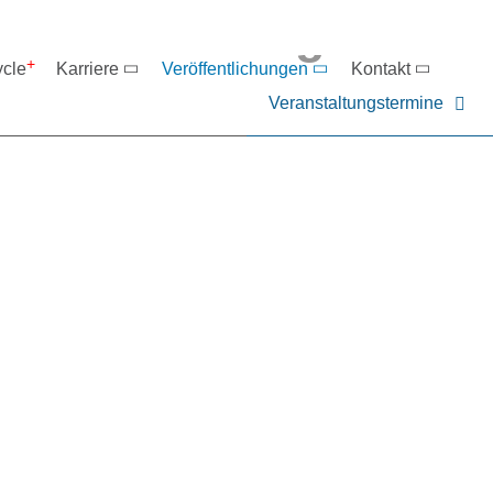
eranstaltungen
ycle
Karriere
Veröffentlichungen
Kontakt
Veranstaltungstermine
er NIEHOFF oder unsere P
ntakt zu uns auf.