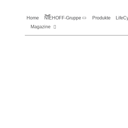
Magazine und V
Home
NIEHOFF-Gruppe
Produkte
LifeC
Magazine
Sie möchten mehr üb
Nehmen Sie gerne Ko