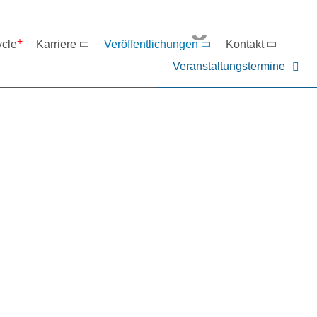
eranstaltungen
ycle
Karriere
Veröffentlichungen
Kontakt
Veranstaltungstermine
er NIEHOFF oder unsere P
ntakt zu uns auf.