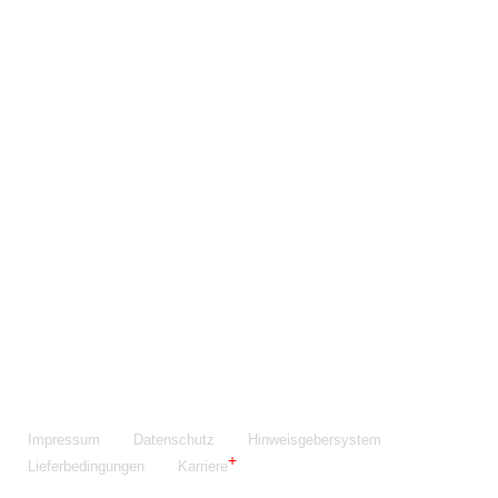
Maschinenfabrik NIEHOFF GmbH & Co. KG
Walter-Niehoff-Str. 2
91126 Schwabach
Anfahrt Google Maps
Fon:
+49 9122 977-0
E-Mail:
info@niehoff.de
Fax:
+49 9122 977-155
Impressum
Datenschutz
Hinweisgebersystem
Lieferbedingungen
Karriere