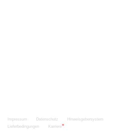
Maschinenfabrik NIEHOFF GmbH & Co. KG
Walter-Niehoff-Str. 2
91126 Schwabach
Anfahrt Google Maps
Fon:
+49 9122 977-0
E-Mail:
info@niehoff.de
Fax:
+49 9122 977-155
Impressum
Datenschutz
Hinweisgebersystem
Lieferbedingungen
Karriere