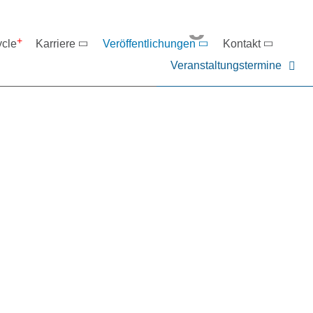
eranstaltungen
ycle
Karriere
Veröffentlichungen
Kontakt
Veranstaltungstermine
er NIEHOFF oder unsere P
ntakt zu uns auf.