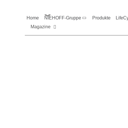
Magazine und V
Home
NIEHOFF-Gruppe
Produkte
LifeC
Magazine
Sie möchten mehr üb
Nehmen Sie gerne Ko