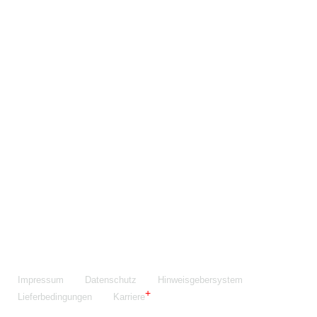
Maschinenfabrik NIEHOFF GmbH & Co. KG
Walter-Niehoff-Str. 2
91126 Schwabach
Anfahrt Google Maps
Fon:
+49 9122 977-0
E-Mail:
info@niehoff.de
Fax:
+49 9122 977-155
Impressum
Datenschutz
Hinweisgebersystem
Lieferbedingungen
Karriere