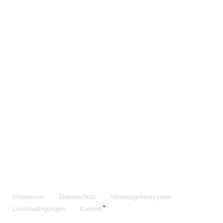
Maschinenfabrik NIEHOFF GmbH & Co. KG
Walter-Niehoff-Str. 2
91126 Schwabach
Anfahrt Google Maps
Fon:
+49 9122 977-0
E-Mail:
info@niehoff.de
Fax:
+49 9122 977-155
Impressum
Datenschutz
Hinweisgebersystem
Lieferbedingungen
Karriere