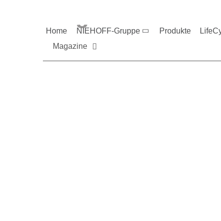
Magazine und V
Home
NIEHOFF-Gruppe
Produkte
LifeC
Magazine
Sie möchten mehr üb
Nehmen Sie gerne Ko