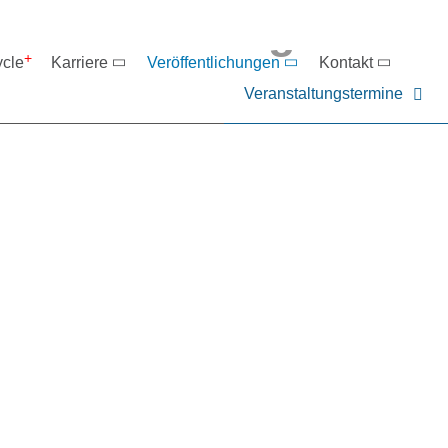
eranstaltungen
ycle
Karriere
Veröffentlichungen
Kontakt
Veranstaltungstermine
er NIEHOFF oder unsere P
ntakt zu uns auf.