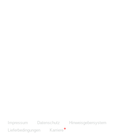
Maschinenfabrik NIEHOFF GmbH & Co. KG
Walter-Niehoff-Str. 2
91126 Schwabach
Anfahrt Google Maps
Fon:
+49 9122 977-0
E-Mail:
info@niehoff.de
Fax:
+49 9122 977-155
Impressum
Datenschutz
Hinweisgebersystem
Lieferbedingungen
Karriere