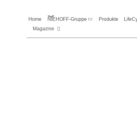
Magazine und V
Home
NIEHOFF-Gruppe
Produkte
LifeC
Magazine
Sie möchten mehr üb
Nehmen Sie gerne Ko