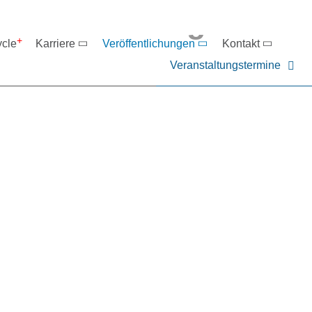
eranstaltungen
ycle
Karriere
Veröffentlichungen
Kontakt
Veranstaltungstermine
er NIEHOFF oder unsere P
ntakt zu uns auf.