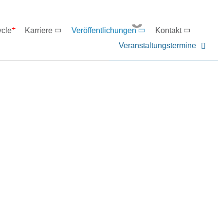
eranstaltungen
ycle
Karriere
Veröffentlichungen
Kontakt
Veranstaltungstermine
er NIEHOFF oder unsere P
ntakt zu uns auf.