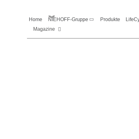
Magazine und V
Home
NIEHOFF-Gruppe
Produkte
LifeC
Magazine
Sie möchten mehr üb
Nehmen Sie gerne Ko