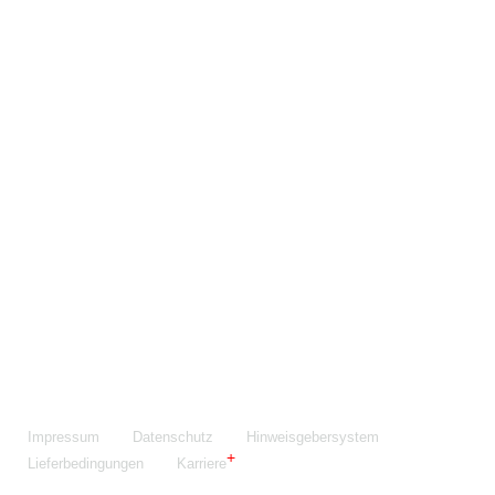
Maschinenfabrik NIEHOFF GmbH & Co. KG
Walter-Niehoff-Str. 2
91126 Schwabach
Anfahrt Google Maps
Fon:
+49 9122 977-0
E-Mail:
info@niehoff.de
Fax:
+49 9122 977-155
Impressum
Datenschutz
Hinweisgebersystem
Lieferbedingungen
Karriere