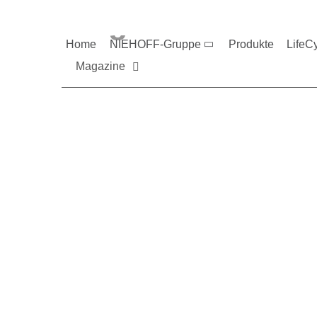
Magazine und V
Home
NIEHOFF-Gruppe
Produkte
LifeC
Magazine
Sie möchten mehr üb
Nehmen Sie gerne Ko