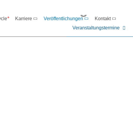
eranstaltungen
ycle
Karriere
Veröffentlichungen
Kontakt
Veranstaltungstermine
er NIEHOFF oder unsere P
ntakt zu uns auf.