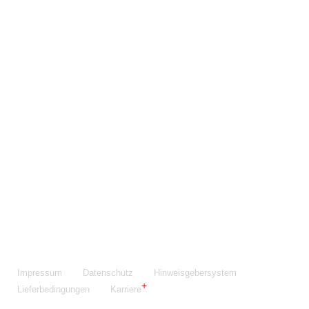
Maschinenfabrik NIEHOFF GmbH & Co. KG
Walter-Niehoff-Str. 2
91126 Schwabach
Anfahrt Google Maps
Fon:
+49 9122 977-0
E-Mail:
info@niehoff.de
Fax:
+49 9122 977-155
Impressum
Datenschutz
Hinweisgebersystem
Lieferbedingungen
Karriere