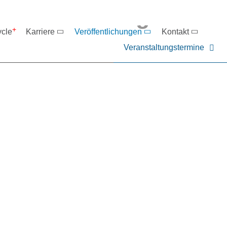
eranstaltungen
ycle
Karriere
Veröffentlichungen
Kontakt
Veranstaltungstermine
er NIEHOFF oder unsere P
ntakt zu uns auf.