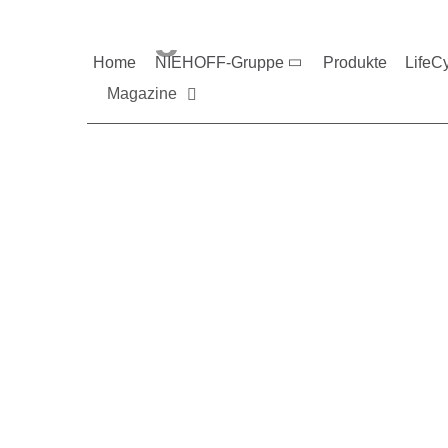
Magazine und V
Home
NIEHOFF-Gruppe
Produkte
LifeC
Magazine
Sie möchten mehr üb
Nehmen Sie gerne Ko