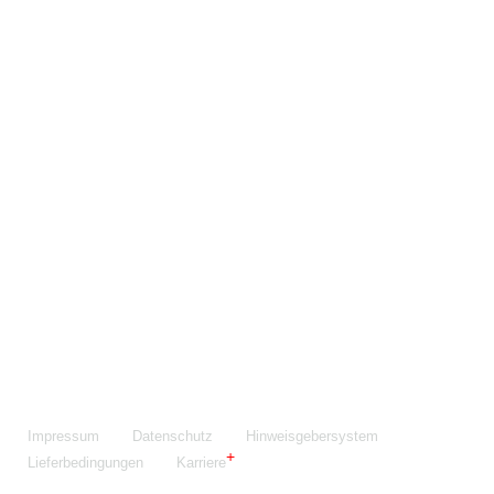
Maschinenfabrik NIEHOFF GmbH & Co. KG
Walter-Niehoff-Str. 2
91126 Schwabach
Anfahrt Google Maps
Fon:
+49 9122 977-0
E-Mail:
info@niehoff.de
Fax:
+49 9122 977-155
Impressum
Datenschutz
Hinweisgebersystem
Lieferbedingungen
Karriere