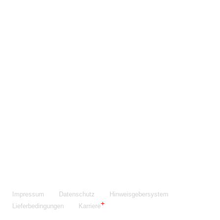
Maschinenfabrik NIEHOFF GmbH & Co. KG
Walter-Niehoff-Str. 2
91126 Schwabach
Anfahrt Google Maps
Fon:
+49 9122 977-0
E-Mail:
info@niehoff.de
Fax:
+49 9122 977-155
Impressum
Datenschutz
Hinweisgebersystem
Lieferbedingungen
Karriere