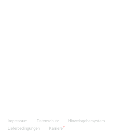
Maschinenfabrik NIEHOFF GmbH & Co. KG
Walter-Niehoff-Str. 2
91126 Schwabach
Anfahrt Google Maps
Fon:
+49 9122 977-0
E-Mail:
info@niehoff.de
Fax:
+49 9122 977-155
Impressum
Datenschutz
Hinweisgebersystem
Lieferbedingungen
Karriere