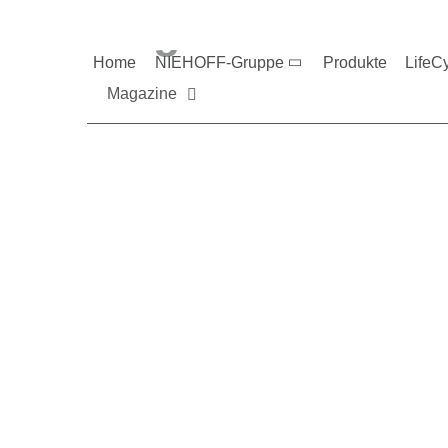
Magazine und V
Home
NIEHOFF-Gruppe
Produkte
LifeC
Magazine
Sie möchten mehr üb
Nehmen Sie gerne Ko