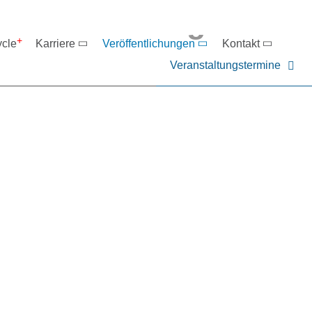
eranstaltungen
ycle
Karriere
Veröffentlichungen
Kontakt
Veranstaltungstermine
er NIEHOFF oder unsere P
ntakt zu uns auf.