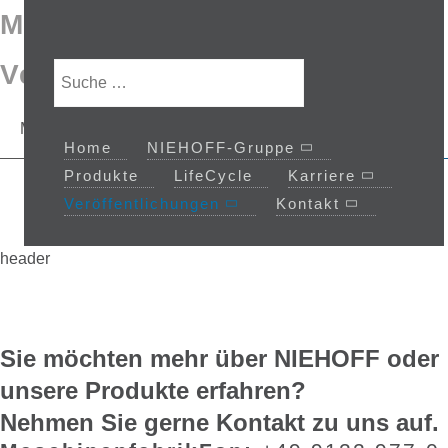
Magazine und
Sprache auswählen
Suchen
Veranstaltungen
Magazine
Veranstaltungstermine
Home
NIEHOFF-Gruppe
Produkte
LifeCycle
Karriere
Veröffentlichungen
Kontakt
header
Sie möchten mehr über NIEHOFF oder
unsere Produkte erfahren?
Nehmen Sie gerne Kontakt zu uns auf.