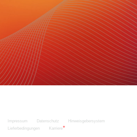
Maschinenfabrik NIEHOFF GmbH & Co. KG
Walter-Niehoff-Str. 2
91126 Schwabach
Anfahrt Google Maps
Fon:
+49 9122 977-0
E-Mail:
info@niehoff.de
Fax:
+49 9122 977-155
Impressum
Datenschutz
Hinweisgebersystem
Lieferbedingungen
Karriere