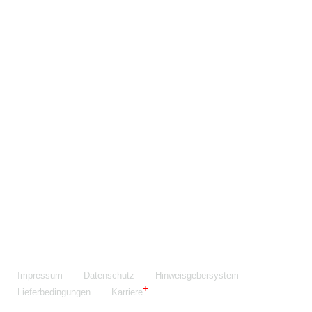
Maschinenfabrik NIEHOFF GmbH & Co. KG
Walter-Niehoff-Str. 2
91126 Schwabach
Anfahrt Google Maps
Fon:
+49 9122 977-0
E-Mail:
info@niehoff.de
Fax:
+49 9122 977-155
Impressum
Datenschutz
Hinweisgebersystem
Lieferbedingungen
Karriere