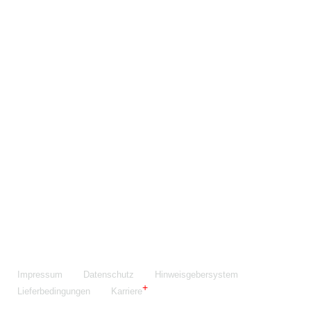
Maschinenfabrik NIEHOFF GmbH & Co. KG
Walter-Niehoff-Str. 2
91126 Schwabach
Anfahrt Google Maps
Fon:
+49 9122 977-0
E-Mail:
info@niehoff.de
Fax:
+49 9122 977-155
Impressum
Datenschutz
Hinweisgebersystem
Lieferbedingungen
Karriere