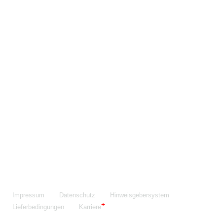
Maschinenfabrik NIEHOFF GmbH & Co. KG
Walter-Niehoff-Str. 2
91126 Schwabach
Anfahrt Google Maps
Fon:
+49 9122 977-0
E-Mail:
info@niehoff.de
Fax:
+49 9122 977-155
Impressum
Datenschutz
Hinweisgebersystem
Lieferbedingungen
Karriere