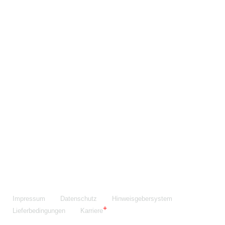
Maschinenfabrik NIEHOFF GmbH & Co. KG
Walter-Niehoff-Str. 2
91126 Schwabach
Anfahrt Google Maps
Fon:
+49 9122 977-0
E-Mail:
info@niehoff.de
Fax:
+49 9122 977-155
Impressum
Datenschutz
Hinweisgebersystem
Lieferbedingungen
Karriere