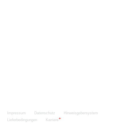
Maschinenfabrik NIEHOFF GmbH & Co. KG
Walter-Niehoff-Str. 2
91126 Schwabach
Anfahrt Google Maps
Fon:
+49 9122 977-0
E-Mail:
info@niehoff.de
Fax:
+49 9122 977-155
Impressum
Datenschutz
Hinweisgebersystem
Lieferbedingungen
Karriere