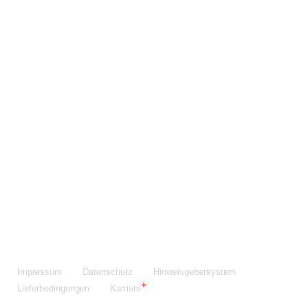
Maschinenfabrik NIEHOFF GmbH & Co. KG
Walter-Niehoff-Str. 2
91126 Schwabach
Anfahrt Google Maps
Fon:
+49 9122 977-0
E-Mail:
info@niehoff.de
Fax:
+49 9122 977-155
Impressum
Datenschutz
Hinweisgebersystem
Lieferbedingungen
Karriere