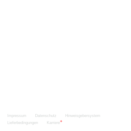
Maschinenfabrik NIEHOFF GmbH & Co. KG
Walter-Niehoff-Str. 2
91126 Schwabach
Anfahrt Google Maps
Fon:
+49 9122 977-0
E-Mail:
info@niehoff.de
Fax:
+49 9122 977-155
Impressum
Datenschutz
Hinweisgebersystem
Lieferbedingungen
Karriere