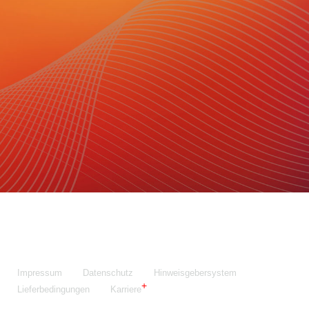
Maschinenfabrik NIEHOFF GmbH & Co. KG
Walter-Niehoff-Str. 2
91126 Schwabach
Anfahrt Google Maps
Fon:
+49 9122 977-0
E-Mail:
info@niehoff.de
Fax:
+49 9122 977-155
Impressum
Datenschutz
Hinweisgebersystem
Lieferbedingungen
Karriere