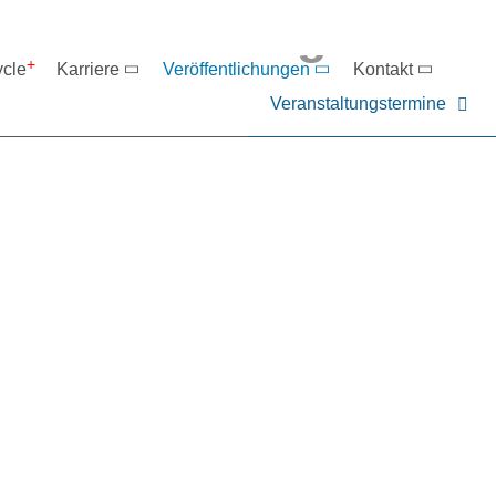
eranstaltungen
ycle
Karriere
Veröffentlichungen
Kontakt
Veranstaltungstermine
er NIEHOFF oder unsere P
ntakt zu uns auf.