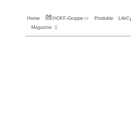
Magazine und V
Home
NIEHOFF-Gruppe
Produkte
LifeC
Magazine
Sie möchten mehr üb
Nehmen Sie gerne Ko