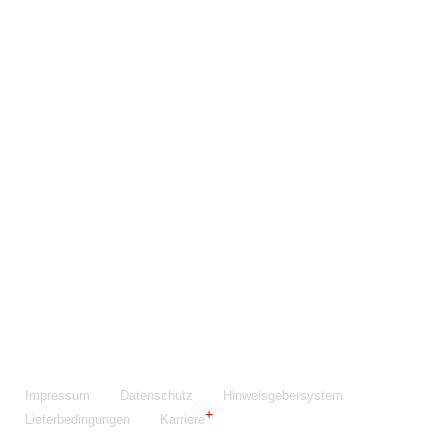
Maschinenfabrik NIEHOFF GmbH & Co. KG
Walter-Niehoff-Str. 2
91126 Schwabach
Anfahrt Google Maps
Fon:
+49 9122 977-0
E-Mail:
info@niehoff.de
Fax:
+49 9122 977-155
Impressum
Datenschutz
Hinweisgebersystem
Lieferbedingungen
Karriere