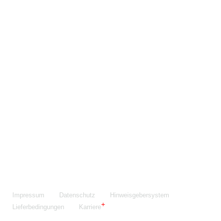
Maschinenfabrik NIEHOFF GmbH & Co. KG
Walter-Niehoff-Str. 2
91126 Schwabach
Anfahrt Google Maps
Fon:
+49 9122 977-0
E-Mail:
info@niehoff.de
Fax:
+49 9122 977-155
Impressum
Datenschutz
Hinweisgebersystem
Lieferbedingungen
Karriere