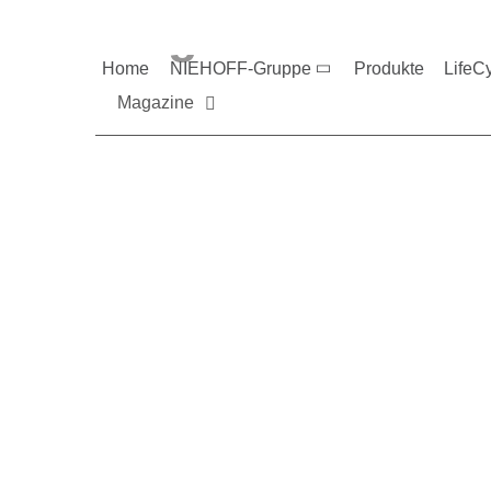
Magazine und V
Home
NIEHOFF-Gruppe
Produkte
LifeC
Magazine
Sie möchten mehr üb
Nehmen Sie gerne Ko