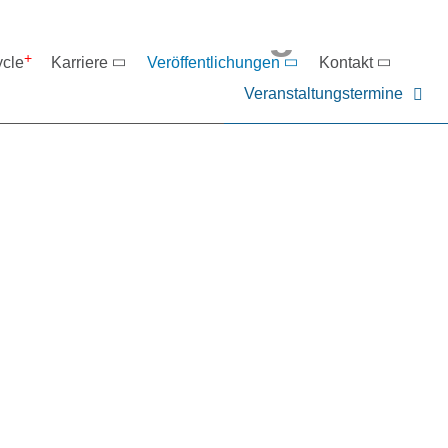
eranstaltungen
ycle
Karriere
Veröffentlichungen
Kontakt
Veranstaltungstermine
er NIEHOFF oder unsere P
ntakt zu uns auf.