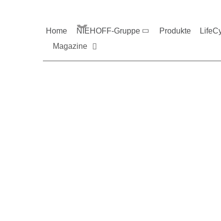
Magazine und V
Home
NIEHOFF-Gruppe
Produkte
LifeC
Magazine
Sie möchten mehr üb
Nehmen Sie gerne Ko