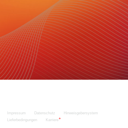
Maschinenfabrik NIEHOFF GmbH & Co. KG
Walter-Niehoff-Str. 2
91126 Schwabach
Anfahrt Google Maps
Fon:
+49 9122 977-0
E-Mail:
info@niehoff.de
Fax:
+49 9122 977-155
Impressum
Datenschutz
Hinweisgebersystem
Lieferbedingungen
Karriere