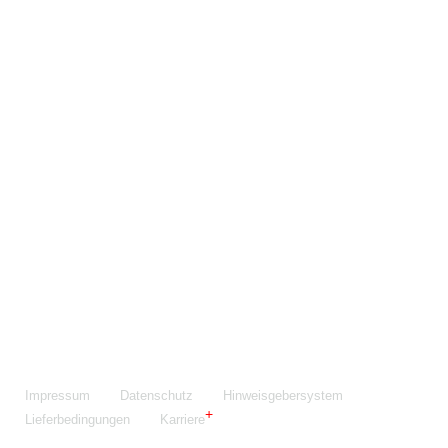
Maschinenfabrik NIEHOFF GmbH & Co. KG
Walter-Niehoff-Str. 2
91126 Schwabach
Anfahrt Google Maps
Fon:
+49 9122 977-0
E-Mail:
info@niehoff.de
Fax:
+49 9122 977-155
Impressum
Datenschutz
Hinweisgebersystem
Lieferbedingungen
Karriere