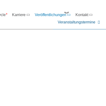
eranstaltungen
ycle
Karriere
Veröffentlichungen
Kontakt
Veranstaltungstermine
er NIEHOFF oder unsere P
ntakt zu uns auf.