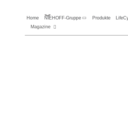
Magazine und V
Home
NIEHOFF-Gruppe
Produkte
LifeC
Magazine
Sie möchten mehr üb
Nehmen Sie gerne Ko