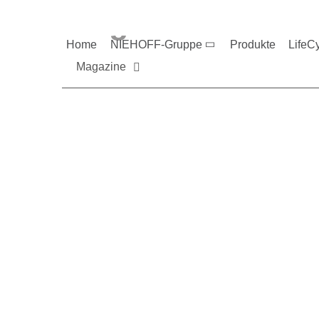
Magazine und V
Home
NIEHOFF-Gruppe
Produkte
LifeC
Magazine
Sie möchten mehr üb
Nehmen Sie gerne Ko