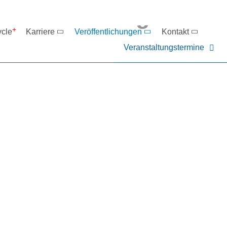
eranstaltungen
ycle
Karriere
Veröffentlichungen
Kontakt
Veranstaltungstermine
er NIEHOFF oder unsere P
ntakt zu uns auf.