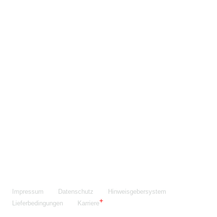
Maschinenfabrik NIEHOFF GmbH & Co. KG
Walter-Niehoff-Str. 2
91126 Schwabach
Anfahrt Google Maps
Fon:
+49 9122 977-0
E-Mail:
info@niehoff.de
Fax:
+49 9122 977-155
Impressum
Datenschutz
Hinweisgebersystem
Lieferbedingungen
Karriere