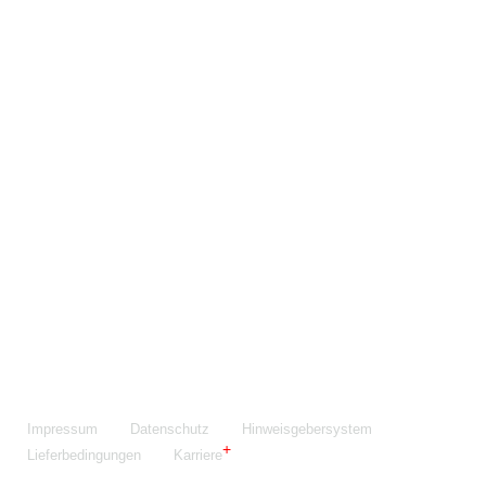
Maschinenfabrik NIEHOFF GmbH & Co. KG
Walter-Niehoff-Str. 2
91126 Schwabach
Anfahrt Google Maps
Fon:
+49 9122 977-0
E-Mail:
info@niehoff.de
Fax:
+49 9122 977-155
Impressum
Datenschutz
Hinweisgebersystem
Lieferbedingungen
Karriere