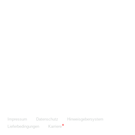
Maschinenfabrik NIEHOFF GmbH & Co. KG
Walter-Niehoff-Str. 2
91126 Schwabach
Anfahrt Google Maps
Fon:
+49 9122 977-0
E-Mail:
info@niehoff.de
Fax:
+49 9122 977-155
Impressum
Datenschutz
Hinweisgebersystem
Lieferbedingungen
Karriere