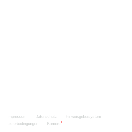
Maschinenfabrik NIEHOFF GmbH & Co. KG
Walter-Niehoff-Str. 2
91126 Schwabach
Anfahrt Google Maps
Fon:
+49 9122 977-0
E-Mail:
info@niehoff.de
Fax:
+49 9122 977-155
Impressum
Datenschutz
Hinweisgebersystem
Lieferbedingungen
Karriere