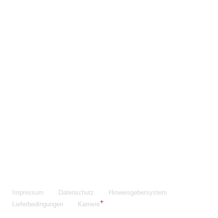
Maschinenfabrik NIEHOFF GmbH & Co. KG
Walter-Niehoff-Str. 2
91126 Schwabach
Anfahrt Google Maps
Fon:
+49 9122 977-0
E-Mail:
info@niehoff.de
Fax:
+49 9122 977-155
Impressum
Datenschutz
Hinweisgebersystem
Lieferbedingungen
Karriere