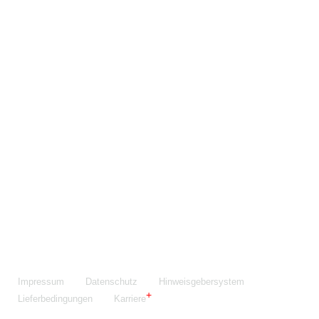
Maschinenfabrik NIEHOFF GmbH & Co. KG
Walter-Niehoff-Str. 2
91126 Schwabach
Anfahrt Google Maps
Fon:
+49 9122 977-0
E-Mail:
info@niehoff.de
Fax:
+49 9122 977-155
Impressum
Datenschutz
Hinweisgebersystem
Lieferbedingungen
Karriere