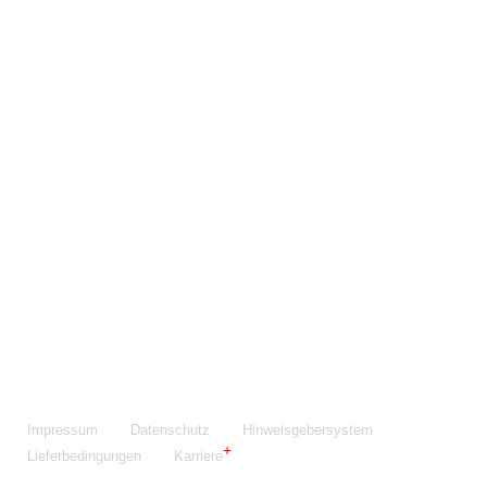
Maschinenfabrik NIEHOFF GmbH & Co. KG
Walter-Niehoff-Str. 2
91126 Schwabach
Anfahrt Google Maps
Fon:
+49 9122 977-0
E-Mail:
info@niehoff.de
Fax:
+49 9122 977-155
Impressum
Datenschutz
Hinweisgebersystem
Lieferbedingungen
Karriere