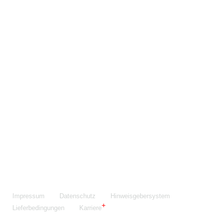
Maschinenfabrik NIEHOFF GmbH & Co. KG
Walter-Niehoff-Str. 2
91126 Schwabach
Anfahrt Google Maps
Fon:
+49 9122 977-0
E-Mail:
info@niehoff.de
Fax:
+49 9122 977-155
Impressum
Datenschutz
Hinweisgebersystem
Lieferbedingungen
Karriere