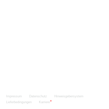
Maschinenfabrik NIEHOFF GmbH & Co. KG
Walter-Niehoff-Str. 2
91126 Schwabach
Anfahrt Google Maps
Fon:
+49 9122 977-0
E-Mail:
info@niehoff.de
Fax:
+49 9122 977-155
Impressum
Datenschutz
Hinweisgebersystem
Lieferbedingungen
Karriere