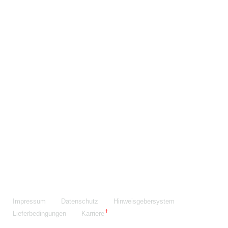
Maschinenfabrik NIEHOFF GmbH & Co. KG
Walter-Niehoff-Str. 2
91126 Schwabach
Anfahrt Google Maps
Fon:
+49 9122 977-0
E-Mail:
info@niehoff.de
Fax:
+49 9122 977-155
Impressum
Datenschutz
Hinweisgebersystem
Lieferbedingungen
Karriere