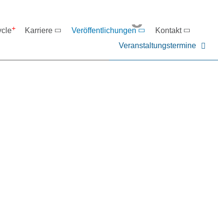
eranstaltungen
ycle
Karriere
Veröffentlichungen
Kontakt
Veranstaltungstermine
er NIEHOFF oder unsere P
ntakt zu uns auf.