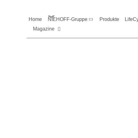
Magazine und V
Home
NIEHOFF-Gruppe
Produkte
LifeC
Magazine
Sie möchten mehr üb
Nehmen Sie gerne Ko