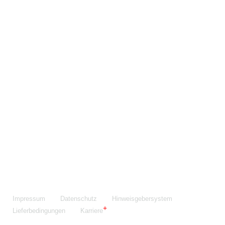
Maschinenfabrik NIEHOFF GmbH & Co. KG
Walter-Niehoff-Str. 2
91126 Schwabach
Anfahrt Google Maps
Fon:
+49 9122 977-0
E-Mail:
info@niehoff.de
Fax:
+49 9122 977-155
Impressum
Datenschutz
Hinweisgebersystem
Lieferbedingungen
Karriere